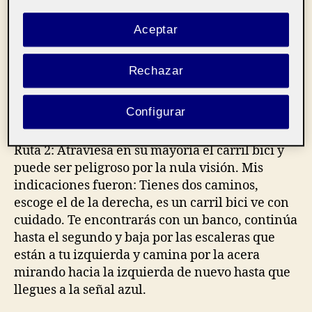
Ruta 1: En pendiente y con escaleras hacia
abajo, mis indicaciones fueron: Cuando llegues
Aceptar
al parque verás una cuesta hacia abajo en tu
parte izquierda, cuando llegues a unas
Rechazar
escaleras sigue el camino y en la bifurcación a
la izquierda del banco que tendrás enfrente,
Configurar
sigue el carril bici hasta la señal azul.
Ruta 2: Atraviesa en su mayoría el carril bici y
puede ser peligroso por la nula visión. Mis
indicaciones fueron: Tienes dos caminos,
escoge el de la derecha, es un carril bici ve con
cuidado. Te encontrarás con un banco, continúa
hasta el segundo y baja por las escaleras que
están a tu izquierda y camina por la acera
mirando hacia la izquierda de nuevo hasta que
llegues a la señal azul.