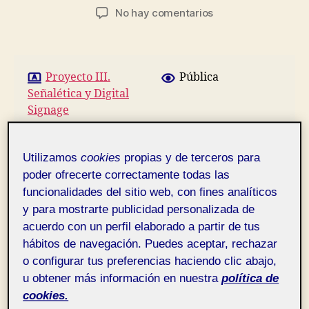
de
de
en
No hay comentarios
la
la
Debate
entrada
entrada
PEC
1_Señalética
Proyecto III.
Pública
Señalética y Digital
Signage
Hola!
Utilizamos
cookies
propias y de terceros para
poder ofrecerte correctamente todas las
En este debate he escogido el parque de cerca
funcionalidades del sitio web, con fines analíticos
de mi casa, lugar que sé de memoria.
y para mostrarte publicidad personalizada de
acuerdo con un perfil elaborado a partir de tus
Un amigo necesita llegar a mi casa (Punto B) y
hábitos de navegación. Puedes aceptar, rechazar
el está en el otro lado del parque (PUNTO A) así
o configurar tus preferencias haciendo clic abajo,
que por whatsapp le dí las instrucciones de dos
u obtener más información en nuestra
política de
rutas:
cookies.