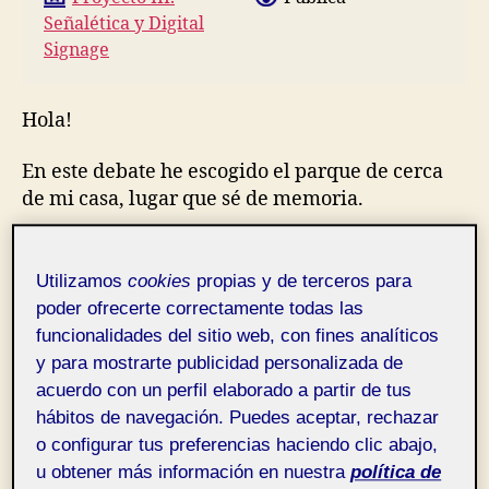
Señalética y Digital
Signage
Hola!
En este debate he escogido el parque de cerca
de mi casa, lugar que sé de memoria.
Un amigo necesita llegar a mi casa (Punto B) y
el está en el otro lado del parque (PUNTO A) así
Utilizamos
cookies
propias y de terceros para
que por whatsapp le dí las instrucciones de dos
poder ofrecerte correctamente todas las
rutas:
funcionalidades del sitio web, con fines analíticos
y para mostrarte publicidad personalizada de
Ruta 1: En pendiente y con escaleras hacia
acuerdo con un perfil elaborado a partir de tus
abajo, mis indicaciones fueron: Cuando llegues
hábitos de navegación. Puedes aceptar, rechazar
al parque verás una cuesta hacia abajo en tu
o configurar tus preferencias haciendo clic abajo,
parte izquierda, cuando llegues a unas
u obtener más información en nuestra
política de