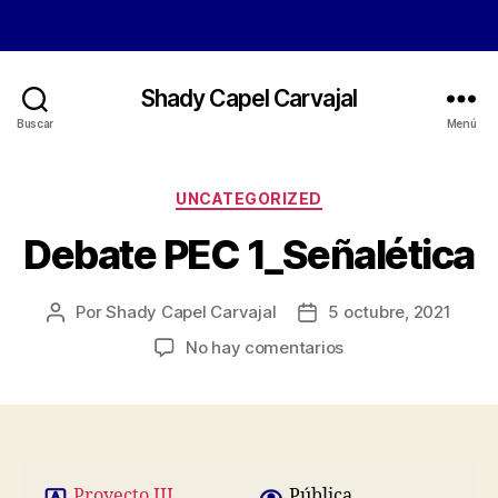
Shady Capel Carvajal
Buscar
Menú
Categorías
UNCATEGORIZED
Debate PEC 1_Señalética
Por
Shady Capel Carvajal
5 octubre, 2021
Autor
Fecha
de
de
en
No hay comentarios
la
la
Debate
entrada
entrada
PEC
1_Señalética
Proyecto III.
Pública