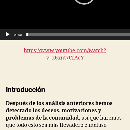
c
t
o
r
d
00:00
e
https://www.youtube.com/watch?
v
v=x6xnt7CrAcY
í
d
e
o
Introducción
Después de los análisis anteriores hemos
detectado los deseos, motivaciones y
problemas de la comunidad
, así que haremos
que todo esto sea más llevadero e incluso