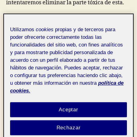
intentaremos eliminar la parte tóxica de esta.
He tenido que utilizar el KIT de CAMPO,
transformando mi actitud y personalidad
Utilizamos
cookies
propias y de terceros para
susceptible a paciente para analizar todo y cada
poder ofrecerte correctamente todas las
uno de los bandos de mi proyecto, las mujeres
funcionalidades del sitio web, con fines analíticos
en los e-sports y sus acosadores.
y para mostrarte publicidad personalizada de
acuerdo con un perfil elaborado a partir de tus
Para sorpresa de nadie los resultados fueron
hábitos de navegación. Puedes aceptar, rechazar
devastadores, los acosadores odiaban a las
o configurar tus preferencias haciendo clic abajo,
mujeres simplemente por el hecho de ser mujer,
u obtener más información en nuestra
política de
pero sobretodo porque según su entendimiento
cookies.
juegan a algo que es masculino y es pertenece a
ellos.
Aceptar
Sin duda
no podría haber llegado a las
siguientes conclusiones sin haber sido
Rechazar
observadora participante
y haber realizado