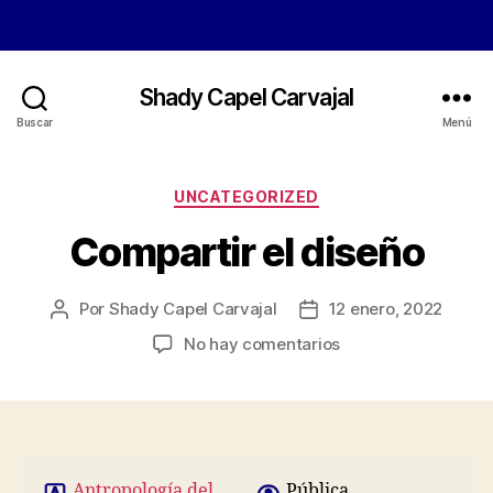
Shady Capel Carvajal
Buscar
Menú
Categorías
UNCATEGORIZED
Compartir el diseño
Por
Shady Capel Carvajal
12 enero, 2022
Autor
Fecha
de
de
en
No hay comentarios
la
la
Compartir
entrada
entrada
el
diseño
Antropología del
Pública