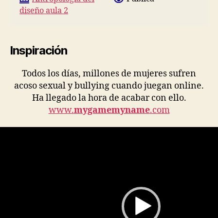
diseño aula 2
Inspiración
Todos los días, millones de mujeres sufren
acoso sexual y bullying cuando juegan online.
Ha llegado la hora de acabar con ello.
www.
mygamemyname
.com
R
e
p
r
o
d
u