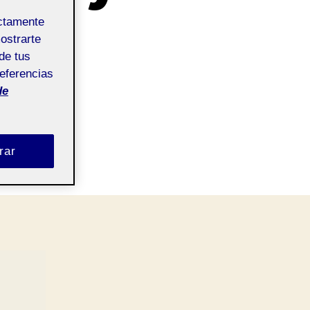
ectamente
mostrarte
de tus
referencias
de
rar