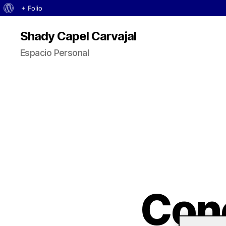
Acerca
+ Folio
de
Shady Capel Carvajal
WordPress
Espacio Personal
Conc