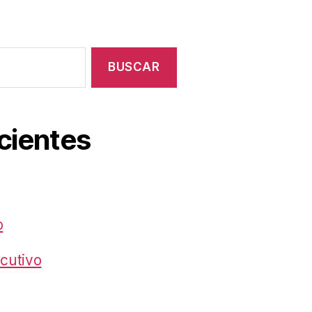
ecientes
o
cutivo