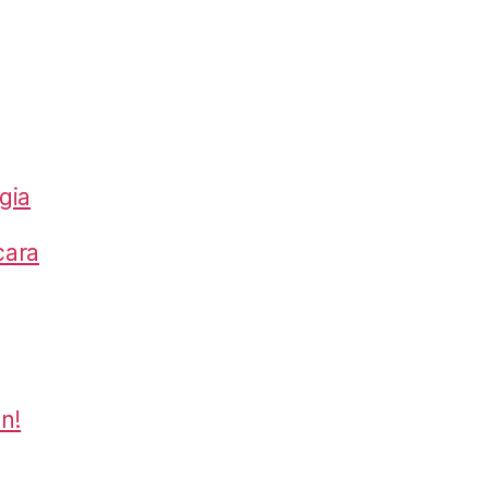
gia
cara
ón!