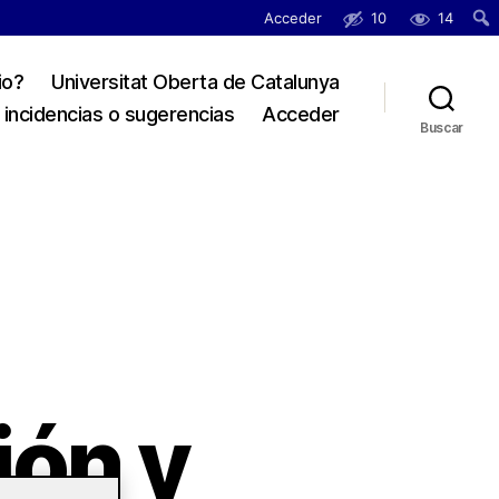
Acceder
10
14
Busc
io?
Universitat Oberta de Catalunya
 incidencias o sugerencias
Acceder
Buscar
ión y