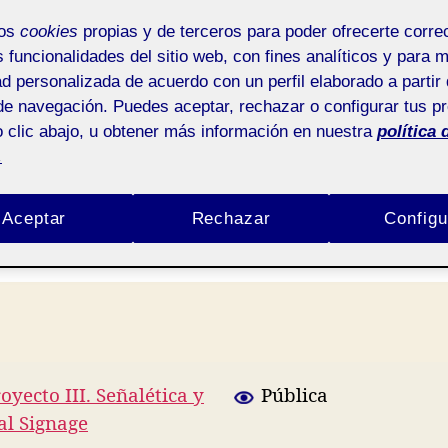
estrategia
mos
cookies
propias y de terceros para poder ofrecerte corr
s funcionalidades del sitio web, con fines analíticos y para 
ad personalizada de acuerdo con un perfil elaborado a partir 
de navegación. Puedes aceptar, rechazar o configurar tus p
 clic abajo, u obtener más información en nuestra
política 
Por
Shady Capel Carvajal
27 octubre, 2021
Autor
Fecha
.
de
de
en
No hay comentarios
la
la
PEC2
Aceptar
Rechazar
Configu
entrada
entrada
–
Conceptualización
y
estrategia
oyecto III. Señalética y
Pública
al Signage