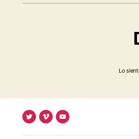
Lo sien
Twitter
Vimeo
Youtube
UOC
UOC
UOC
universidad
universidad
universitat