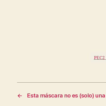
PEC2 
←
Esta máscara no es (solo) un