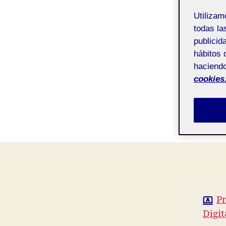
Utiliza
todas la
publicid
hábitos 
haciendo
cookies
Pr
Digit