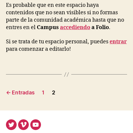
Es probable que en este espacio haya
contenidos que no sean visibles si no formas
parte de la comunidad académica hasta que no
entres en el
Campus
accediendo
a Folio
.
Si se trata de tu espacio personal, puedes
entrar
para comenzar a editarlo!
Paginación
←
Entradas
1
2
de
entradas
Twitter
Vimeo
Youtube