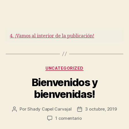
4. ¡Vamos al interior de la publicación!
Categorías
UNCATEGORIZED
Bienvenidos y
bienvenidas!
Por
Shady Capel Carvajal
3 octubre, 2019
Autor
Fecha
de
de
en
1 comentario
la
la
Bienvenidos
entrada
entrada