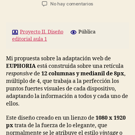
de
de
en
No hay comentarios
la
la
5.
entrada
entrada
¡Saltamos
a
la
Proyecto II. Diseño
Pública
pantalla!
editorial aula 1
Mi propuesta sobre la adaptación web de
EUPHORIA
está construida sobre una retícula
responsive
de
12 columnas y medianil de 8px
,
múltiplo de 4, que trabaja a la perfección los
puntos fuertes visuales de cada dispositivo,
adaptando la información a todos y cada uno de
ellos.
Este diseño creado en un lienzo de
1080 x 1920
px
trata de la fuerza de lo elegante, que
normalmente se le atribuye el estilo
vintage
o