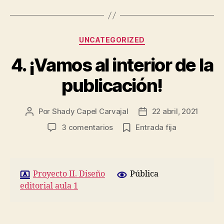
Categorías
UNCATEGORIZED
4. ¡Vamos al interior de la
publicación!
Por
Shady Capel Carvajal
22 abril, 2021
Autor
Fecha
de
de
en
3 comentarios
Entrada fija
la
la
4.
entrada
entrada
¡Vamos
al
interior
Proyecto II. Diseño
Pública
de
editorial aula 1
la
publicación!