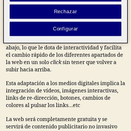
blanco en sus publicaciones y en general en la
web para no atosigar visualmente, en resumen,
Rechazar
mantiene la esencia de la revista física sin
olvidar la innovación digital y visual.
Como
Configurar
por ejemplo, el menú que permanecerá fijo en
la parte superior incluso
scrolleando
hacia
abajo, lo que le dota de interactividad y facilita
el cambio rápido de los diferentes apartados de
la web en un solo
click
sin tener que volver a
subir hacia arriba.
Esta adaptación a los medios digitales implica la
integración de vídeos, imágenes interactivas,
links de re-dirección, botones, cambios de
colores al pulsar los links…etc
La web será completamente gratuita y se
servirá de contenido publicitario no invasivo