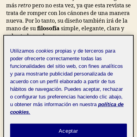
más
retro
pero no esta vez, ya que esta revista se
trata de romper con los cánones de una manera
nueva. Por lo tanto, su diseño también irá de la
mano de su
filosofía
simple, elegante, clara y
sobretodo moderna y nueva.
Se ha mantenido el estilo y composición de los
Utilizamos
cookies
propias y de terceros para
diferentes cuerpos tipográficos del formato
poder ofrecerte correctamente todas las
físico de la revista.
funcionalidades del sitio web, con fines analíticos
y para mostrarte publicidad personalizada de
Su estructura se basa en el formato físico pero
acuerdo con un perfil elaborado a partir de tus
se divide en tres partes, header con el menú,
hábitos de navegación. Puedes aceptar, rechazar
body para contenido y footer para información.
o configurar tus preferencias haciendo clic abajo,
u obtener más información en nuestra
política de
Su navegación será intuitiva, clara y visible
cookies.
para cualquier tipo de usuario, por eso se
centrará en un menú con tipografías sin serifa,
Aceptar
fácilmente legibles, con muchos espacios en